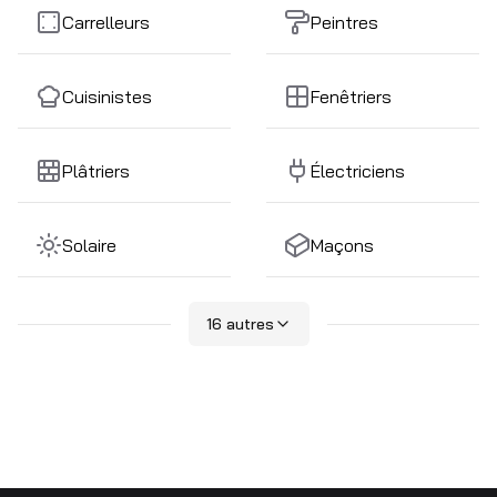
Carrelleurs
Peintres
Cuisinistes
Fenêtriers
Plâtriers
Électriciens
Solaire
Maçons
Construction
Magasins
16 autres
générale
Restauration
Gérants
d'immeubles