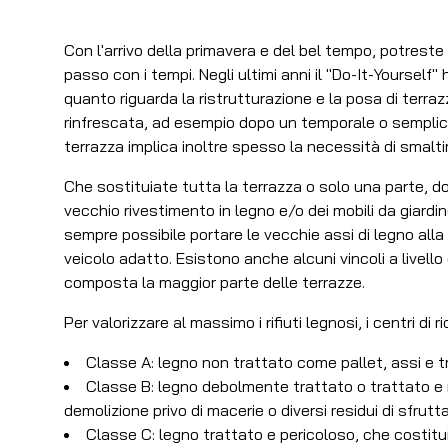
Con l'arrivo della primavera e del bel tempo, potreste v
passo con i tempi. Negli ultimi anni il "Do-It-Yourself"
quanto riguarda la ristrutturazione e la posa di terraz
rinfrescata, ad esempio dopo un temporale o semplice
terrazza implica inoltre spesso la necessità di smaltir
Che sostituiate tutta la terrazza o solo una parte, d
vecchio rivestimento in legno e/o dei mobili da giard
sempre possibile portare le vecchie assi di legno all
veicolo adatto. Esistono anche alcuni vincoli a livello di
composta la maggior parte delle terrazze.
Per valorizzare al massimo i rifiuti legnosi, i centri di r
Classe A: legno non trattato come pallet, assi e t
Classe B: legno debolmente trattato o trattato e 
demolizione privo di macerie o diversi residui di sfru
Classe C: legno trattato e pericoloso, che costitu