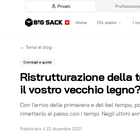
Privati
Professionis
Home
Chi siamo
I no
←
Torna al blog
Consigli e guide
Ristrutturazione della 
il vostro vecchio legno
Con l'arrivo della primavera e del bel tempo, pot
rimetterlo al passo con i tempi. Negli ultimi anni
Pubblicato il
22 dicembre 2021