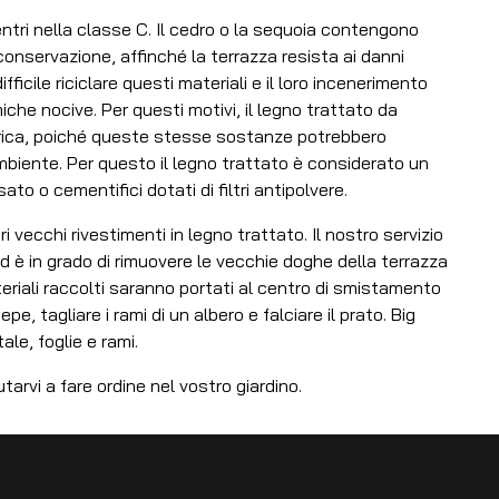
ientri nella classe C. Il cedro o la sequoia contengono
onservazione, affinché la terrazza resista ai danni
fficile riciclare questi materiali e il loro incenerimento
he nocive. Per questi motivi, il legno trattato da
rica, poiché queste stesse sostanze potrebbero
mbiente. Per questo il legno trattato è considerato un
ato o cementifici dotati di filtri antipolvere.
i vecchi rivestimenti in legno trattato. Il nostro servizio
 ed è in grado di rimuovere le vecchie doghe della terrazza
materiali raccolti saranno portati al centro di smistamento
e, tagliare i rami di un albero e falciare il prato. Big
ale, foglie e rami.
utarvi a fare ordine nel vostro giardino.