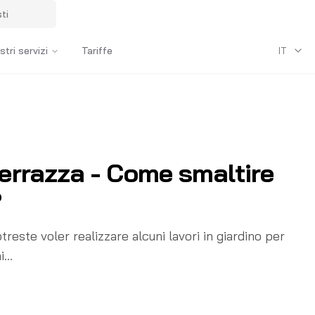
ti
stri servizi
Tariffe
IT
terrazza - Come smaltire
?
reste voler realizzare alcuni lavori in giardino per
...