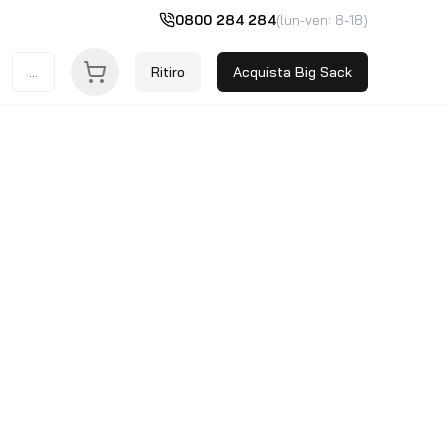
0800 284 284
(lun-ven: 8-18)
...
Ritiro
Acquista Big Sack