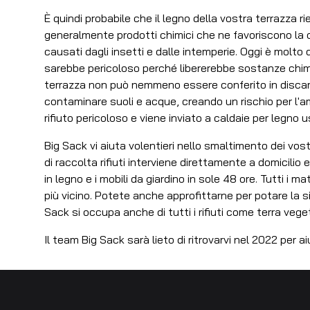
È quindi probabile che il legno della vostra terrazza r
generalmente prodotti chimici che ne favoriscono la c
causati dagli insetti e dalle intemperie. Oggi è molto di
sarebbe pericoloso perché libererebbe sostanze chimic
terrazza non può nemmeno essere conferito in disca
contaminare suoli e acque, creando un rischio per l'a
rifiuto pericoloso e viene inviato a caldaie per legno us
Big Sack vi aiuta volentieri nello smaltimento dei vostr
di raccolta rifiuti interviene direttamente a domicilio
in legno e i mobili da giardino in sole 48 ore. Tutti i 
più vicino. Potete anche approfittarne per potare la siep
Sack si occupa anche di tutti i rifiuti come terra veget
Il team Big Sack sarà lieto di ritrovarvi nel 2022 per ai