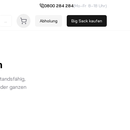
0800 284 284
(Mo–Fr: 8–18 Uhr)
...
Abholung
Big Sack kaufen
n
tandsfähig,
 der ganzen