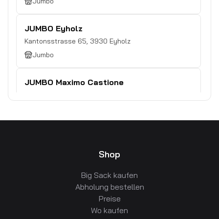
Jumbo
JUMBO Eyholz
Kantonsstrasse 65
,
3930
Eyholz
Jumbo
JUMBO Maximo Castione
Via Cantonale 4
,
6532
Castione
Jumbo
JUMBO Maximo Allmendingen
Vordermärchligenweg 1A
,
3112
Allmendingen
Shop
Jumbo
Big Sack kaufen
Abholung bestellen
JUMBO Tenero
Preise
Via Brere 8
,
6598
Tenero
Wo kaufen
Jumbo