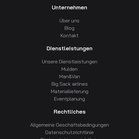
Unternehmen
JUMBO Langenthal
Über uns
Gaswerkstrasse 33C
,
4900
Langenthal
Blog
Jumbo
Kontakt
Dienstleistungen
JUMBO Interlaken
Untere Bönigstrasse 40
,
3800
Interlaken
Unsere Dienstleistungen
Jumbo
Mulden
Man&Van
JUMBO Heimberg
Big Sack airlines
Materiallieferung
Blümlisalpstrasse 63
,
3627
Heimberg
Eventplanung
Jumbo
Rechtliches
JUMBO Allschwil
Allgemeine Geschäftsbedingungen
Binningerstrasse 74
,
4123
Allschwil
Datenschutzrichtlinie
Jumbo