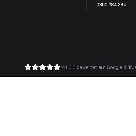
Kostenloses Angebot
0800 284 284
Mit 5.0 bewertet auf
Google
&
Tru