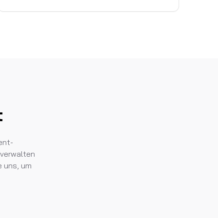
t
ent-
 verwalten
ie uns, um